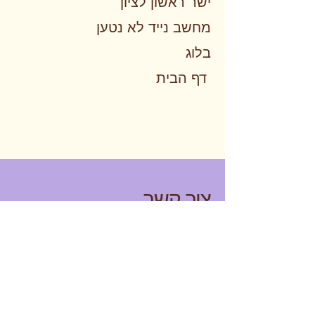
ישר ראשון לציו
ן
מחשב נייד לא נטען
בלוג
דף הבית
צור קשר
טלפון
0556870429
Email