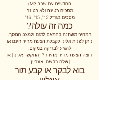
החדשים עם שבב M3)
מסכים רטינה ולא רטינה
מסכים בגודל 13", 15", 16"
?כמה זה עולה
המחיר משתנה בהתאם לדגם ולמצב המסך.
ניתן לפנות אלינו לקבלת הצעת מחיר חינם או
להגיע לבדיקה במקום.
רוצה הצעת מחיר מהירה? [התקשר אלינו] או
[שלח בקשה] אונליין.
בוא לבקר או קבע תור
אונליין
ניתן להגיע אלינו ישירות או לקבוע תיקון דרך
האתר – מה שנוח לך. אנחנו כאן כדי להחזיר
אותך לשגרה במהירות.
Laptop Rescue
ראשון לציון