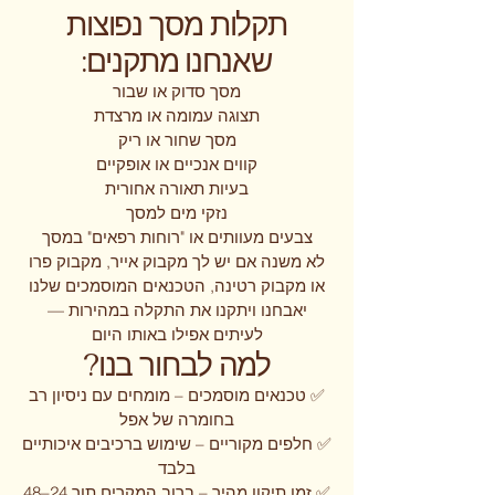
תקלות מסך נפוצות
שאנחנו מתקנים:
מסך סדוק או שבור
תצוגה עמומה או מרצדת
מסך שחור או ריק
קווים אנכיים או אופקיים
בעיות תאורה אחורית
נזקי מים למסך
צבעים מעוותים או "רוחות רפאים" במסך
לא משנה אם יש לך מקבוק אייר, מקבוק פרו
או מקבוק רטינה, הטכנאים המוסמכים שלנו
יאבחנו ויתקנו את התקלה במהירות —
לעיתים אפילו באותו היום
?למה לבחור בנו
✅ טכנאים מוסמכים – מומחים עם ניסיון רב
בחומרה של אפל
✅ חלפים מקוריים – שימוש ברכיבים איכותיים
בלבד
✅ זמן תיקון מהיר – ברוב המקרים תוך 24–48